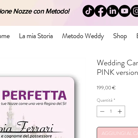
zione Nozze con Metodo!
ome
La mia Storia
Metodo Weddy
Shop
Wedding Car
PINK versio
Prezzo
199,00 €
Quantità
*
AGGIUNGI AL 