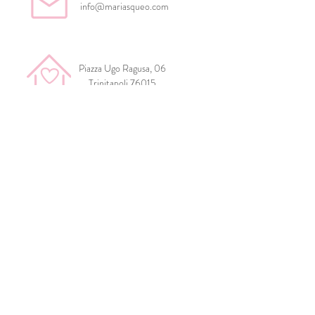
info@mariasqueo.com
Piazza Ugo Ragusa, 06
Trinitapoli 76015
Termini e Condizioni
Rassegna Stampa
Privacy Policy