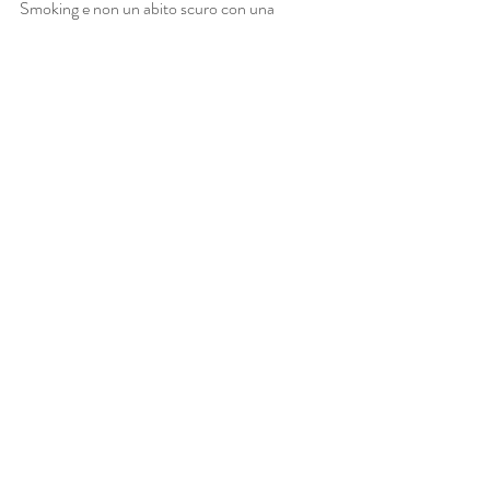
Smoking e non un abito scuro con una 
comune cravatta nera o un abito scuro a tre 
pezzi.
Per cui, mia cara aspirante Sposa e/o neo 
Sposa alle prese con l'organizzazione del 
viaggio di Nozze, se vuoi davvero che il tuo 
uomo vesta in modo impeccabile durante le 
vostre serate eleganti, allora senza ombra di 
dubbio l'abito che fa per lui è lo Smoking. 