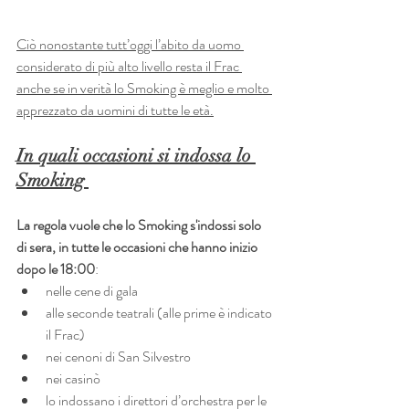
Ciò nonostante tutt’oggi l’abito da uomo 
considerato di più alto livello resta il Frac 
anche se in verità lo Smoking è meglio e molto 
apprezzato da uomini di tutte le età.
In quali occasioni si indossa lo 
Smoking 
La regola vuole che lo Smoking s'indossi solo 
di sera, in tutte le occasioni che hanno inizio 
dopo le 18:00
:
nelle cene di gala
alle seconde teatrali (alle prime è indicato 
il Frac)
nei cenoni di San Silvestro
nei casinò 
lo indossano i direttori d’orchestra per le 