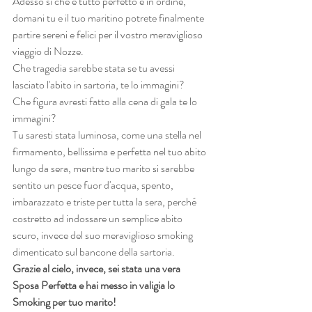
Adesso si che è tutto perfetto e in ordine, 
domani tu e il tuo maritino potrete finalmente 
partire sereni e felici per il vostro meraviglioso 
viaggio di Nozze.
Che tragedia sarebbe stata se tu avessi 
lasciato l'abito in sartoria, te lo immagini?
Che figura avresti fatto alla cena di gala te lo 
immagini?
Tu saresti stata luminosa, come una stella nel 
firmamento, bellissima e perfetta nel tuo abito 
lungo da sera, mentre tuo marito si sarebbe 
sentito un pesce fuor d'acqua, spento, 
imbarazzato e triste per tutta la sera, perché 
costretto ad indossare un semplice abito 
scuro, invece del suo meraviglioso smoking 
dimenticato sul bancone della sartoria.
Grazie al cielo, invece, sei stata una vera 
Sposa Perfetta e hai messo in valigia lo 
Smoking per tuo marito!