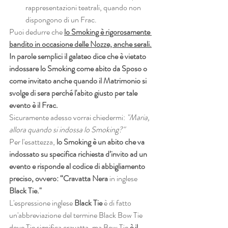
rappresentazioni teatrali, quando non 
dispongono di un Frac.
Puoi dedurre che 
lo Smoking è rigorosamente 
bandito in occasione delle Nozze, anche serali.
In parole semplici il galateo dice che è vietato 
indossare lo Smoking come abito da Sposo o 
come invitato anche quando il Matrimonio si 
svolge di sera perché l'abito giusto per tale 
evento è il Frac.
Sicuramente adesso vorrai chiedermi: 
"Maria, 
allora quando si indossa lo Smoking?"
Per l'esattezza, 
lo Smoking è un abito che va 
indossato su specifica richiesta d’invito ad un 
evento e risponde al codice di abbigliamento 
preciso, ovvero: “Cravatta Nera
 in inglese 
Black Tie."
L'espressione inglese
 Black Tie 
è di fatto 
un'abbreviazione del termine Black Bow Tie 
dove Tie significa cravatta, ma Bow Tie 
è 
il 