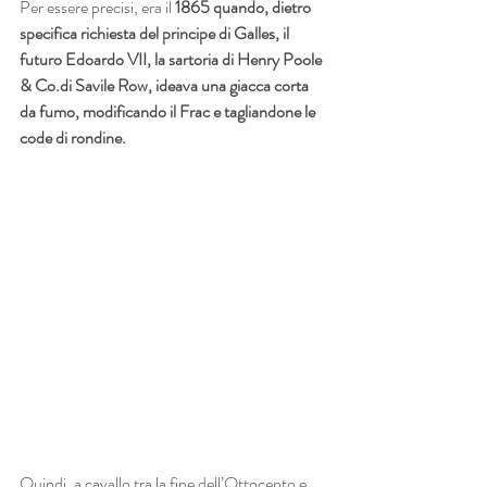
Per essere precisi, era il 
1865 quando, dietro 
specifica richiesta del principe di Galles, il 
futuro Edoardo VII, la sartoria di Henry Poole 
& Co.di Savile Row, ideava una giacca corta 
da fumo, modificando il Frac e tagliandone le 
code di rondine.
Quindi, a cavallo tra la fine dell’Ottocento e 