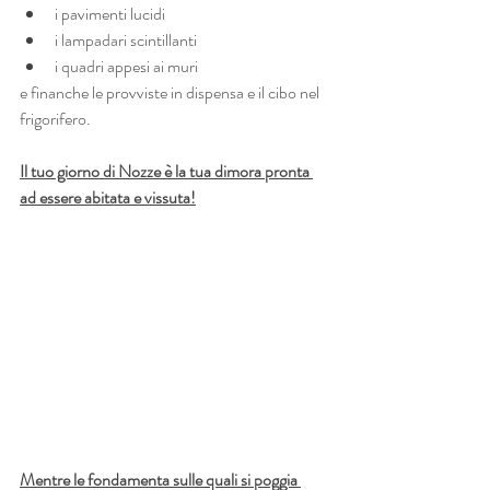
i pavimenti lucidi
i lampadari scintillanti
i quadri appesi ai muri 
e finanche le provviste in dispensa e il cibo nel 
frigorifero.
Il tuo giorno di Nozze è la tua dimora pronta 
ad essere abitata e vissuta!
Mentre le fondamenta sulle quali si poggia 