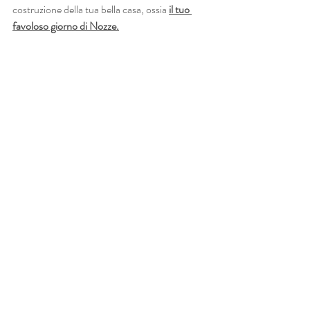
costruzione della tua bella casa, ossia 
il tuo 
favoloso giorno di Nozze.
Benissimo, chiarito finalmente cos'è il 
Progetto Nozze ti saluto e ti ricordo che trovi 
la guida dell'intero Progetto Nozze 
tra gli 
strumenti del mio Club on line Regine del 
Wedding.
Dunque, dedicati al giorno più bello della tua 