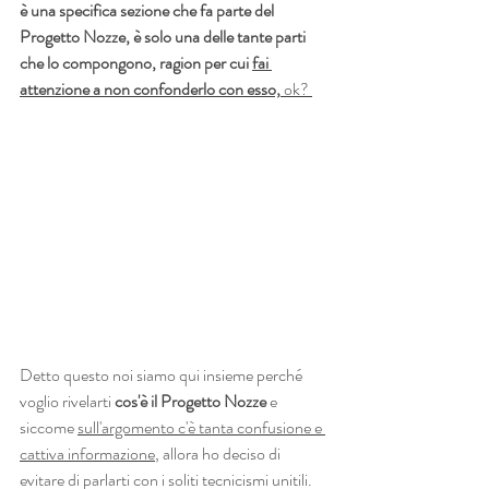
è una specifica sezione che fa parte del 
Progetto Nozze, è solo una delle tante parti 
che lo compongono, ragion per cui 
fai 
attenzione a non confonderlo con esso,
 ok? 
Detto questo noi siamo qui insieme perché 
voglio rivelarti 
cos'è il Progetto Nozze 
e 
siccome 
sull'argomento c'è tanta confusione e 
cattiva informazione
, allora ho deciso di 
evitare di parlarti con i soliti tecnicismi unitili.