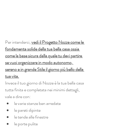
Per intenderci, 
vedi il Progetto Nozze come le 
fondamenta solide della tua bella casa ossia 
come la base sicura dalla quale tu devi partire 
se vuoi organizzare in modo autonomo, 
sereno e in grande Stile il giorno più bello della 
tua vita.
Invece il tuo giorno di Nozze è la tua bella casa 
tutta finita e completata nei minimi dettagli, 
vale a dire con:
le varie stanze ben arredate
le pareti dipinte
le tende alle finestre
le porte pulite