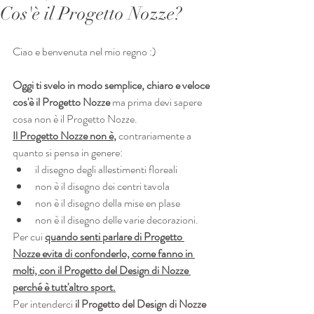
Cos'è il Progetto Nozze?
Ciao e benvenuta nel mio regno :)
Oggi ti svelo in modo semplice, chiaro e veloce 
cos'è il Progetto Nozze
 ma prima devi sapere 
cosa non è il Progetto Nozze.
Il Progetto Nozze non è
,
 contrariamente a 
quanto si pensa in genere:
il disegno degli allestimenti floreali
non è il disegno dei centri tavola
non è il disegno della mise en plase
non è il disegno delle varie decorazioni.
Per cui 
quando senti parlare di Progetto 
Nozze evita di confonderlo, come fanno in 
molti, con il Progetto del Design di Nozze 
perché è tutt'altro sport.
Per intenderci
 il Progetto del Design di Nozze 