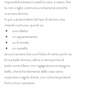
impossibile tenere in piedi la casa, a meno che 
tu non voglia costruire una baracca anziché 
una vera dimora.
In più a prescindere dal tipo di dimora che 
intendi costruire, quindi se:
una villetta
un appartamento
un bi locale
un castello
se vuoi evitare che una folata di vento porti via 
la tua bella dimora, allora ti serve prima di 
tutto controllare, con ingegnere e compagnia 
bella, che le fondamenta della casa siano 
costruite a regola d'arte, con colonne portanti 
forti e muri resistenti.