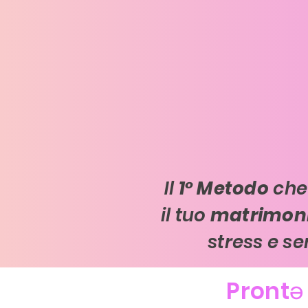
Il
1° Metodo
che 
il tuo
matrimon
stress e se
Pront
ə