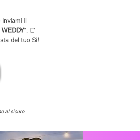
 inviami il
O WEDDY
". E'
sta del tuo Sì!
no al sicuro