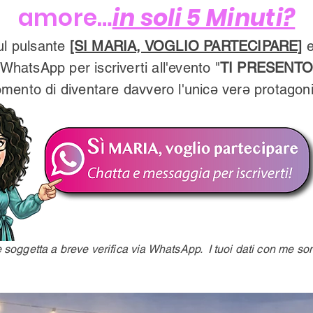
amore…
in soli 5 Minuti?
ul pulsante
[SI MARIA, VOGLIO PARTECIPARE]
e
hatsApp per iscriverti all'evento "
TI PRESENT
omento di diventare davvero l'unicə verə protagoni
e soggetta a breve verifica via WhatsApp. I tuoi dati con me so