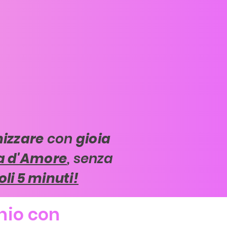
izzare
con
gioia
ia d'Amore
, senza
soli 5 minuti!
onio con