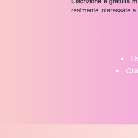
L'iscrizione è gratuita 
realmente interessate e 
Li
Cre