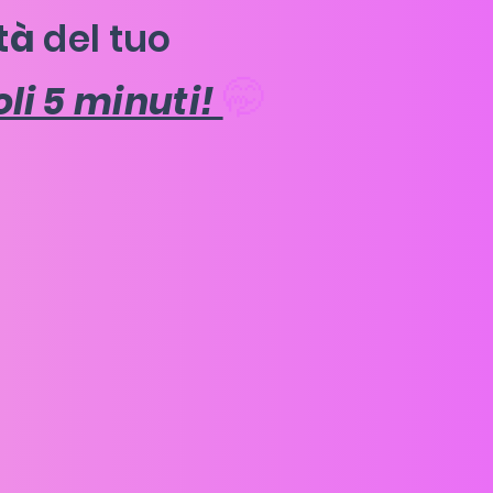
tà
del tuo
🤭
oli 5 minuti!