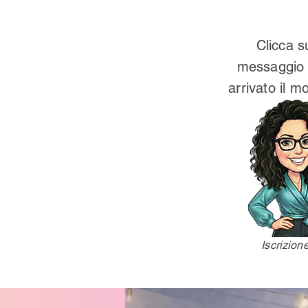
Clicca s
messaggio W
arrivato il m
Iscrizion