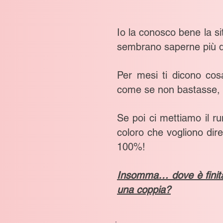
Io la conosco bene la sit
sembrano saperne più di
Per mesi ti dicono cosa
come se non bastasse, q
Se poi ci mettiamo il ru
coloro che vogliono dire 
100%!
Insomma… dove è finita 
una coppia?