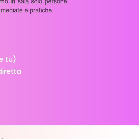
amo in sala solo persone
mmediate e pratiche.
e tu)
iretta